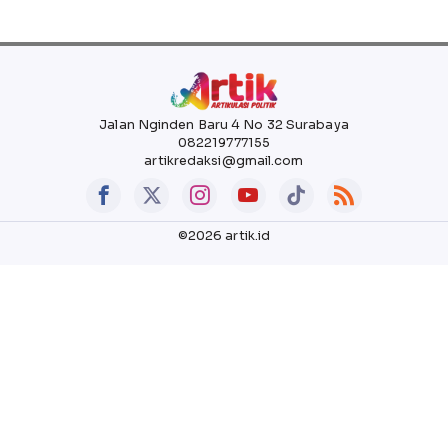
Jalan Nginden Baru 4 No 32 Surabaya
082219777155
artikredaksi@gmail.com
©2026 artik.id