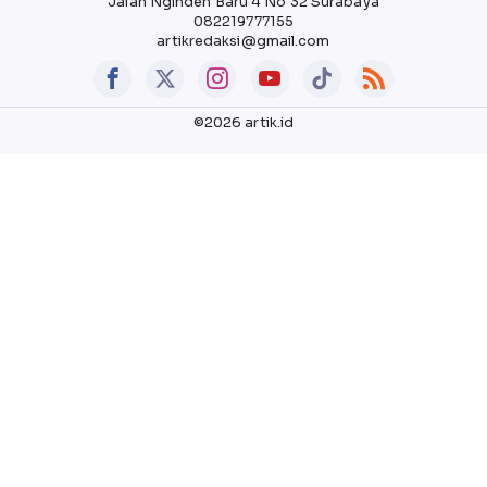
Jalan Nginden Baru 4 No 32 Surabaya
082219777155
artikredaksi@gmail.com
©2026 artik.id