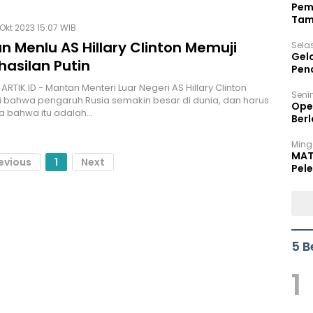
Pem
Tam
Okt 2023 15:07 WIB
Bel
 Menlu AS Hillary Clinton Memuji
Sela
Gel
hasilan Putin
Pen
ARTIK.ID - Mantan Menteri Luar Negeri AS Hillary Clinton
Seni
bahwa pengaruh Rusia semakin besar di dunia, dan harus
Ope
la bahwa itu adalah…
Berl
Ming
MAT
evious
1
Next
Pele
5 B
1