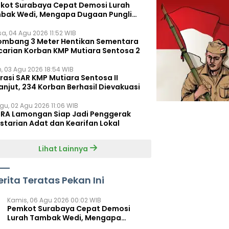
kot Surabaya Cepat Demosi Lurah
bak Wedi, Mengapa Dugaan Pungli
um Terungkap?
sa, 04 Agu 2026 11:52 WIB
ombang 3 Meter Hentikan Sementara
carian Korban KMP Mutiara Sentosa 2
n, 03 Agu 2026 18:54 WIB
rasi SAR KMP Mutiara Sentosa II
anjut, 234 Korban Berhasil Dievakuasi
gu, 02 Agu 2026 11:06 WIB
RA Lamongan Siap Jadi Penggerak
starian Adat dan Kearifan Lokal
Lihat Lainnya
erita Teratas Pekan Ini
Kamis, 06 Agu 2026 00:02 WIB
Pemkot Surabaya Cepat Demosi
Lurah Tambak Wedi, Mengapa
Dugaan Pungli Belum Terungkap?