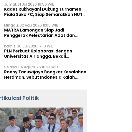
Jumat, 31 Jul 2026 16:56 WIB
Kades Rukhayani Dukung Turnamen
Piala Suko FC, Siap Semarakkan HUT
RI ke-81 Lewat Sepak Bola
Minggu, 02 Agu 2026 11:06 WIB
MATRA Lamongan Siap Jadi
Penggerak Pelestarian Adat dan
Kearifan Lokal
Kamis, 30 Jul 2026 17:10 WIB
PLN Perkuat Kolaborasi dengan
Universitas Airlangga, Bekali
Mahasiswa Hadapi Tantangan
Transisi Energi
Selasa, 04 Agu 2026 10:37 WIB
Ronny Tanuwijaya Bongkar Kesalahan
Herdman, Sebut Indonesia Kalah
karena Salah Racik Strategi
rtikulasi Politik