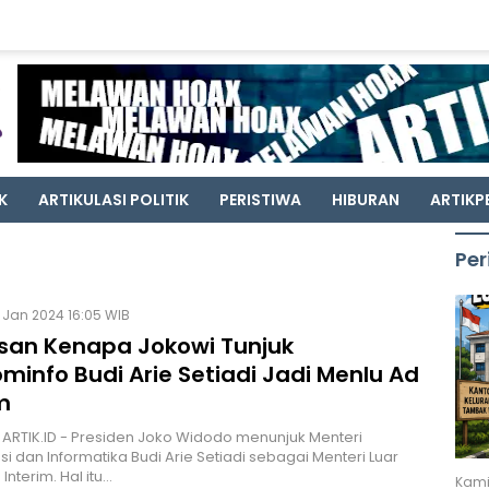
K
ARTIKULASI POLITIK
PERISTIWA
HIBURAN
ARTIKP
Per
n
 Jan 2024 16:05 WIB
lasan Kenapa Jokowi Tunjuk
info Budi Arie Setiadi Jadi Menlu Ad
m
 ARTIK.ID - Presiden Joko Widodo menunjuk Menteri
i dan Informatika Budi Arie Setiadi sebagai Menteri Luar
Interim. Hal itu…
Kami