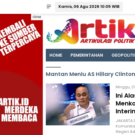
Kamis, 06 Agu 2026 10:05 WIB
close
HOME
PEMERINTAHAN
GEOPOLITI
Mantan Menlu AS Hillary Clinto
Minggu, 21
Ini A
Menkom
Interi
JAKARTA |
Komunikas
Negeri Ad 