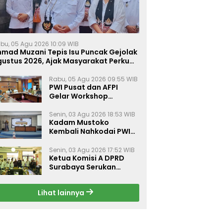
bu, 05 Agu 2026 10:09 WIB
hmad Muzani Tepis Isu Puncak Gejolak
gustus 2026, Ajak Masyarakat Perkuat
ersatuan
Rabu, 05 Agu 2026 09:55 WIB
PWI Pusat dan AFPI
Gelar Workshop
Jurnalistik Bahas Pindar,
Inklusi Keuangan, dan
Senin, 03 Agu 2026 18:53 WIB
Kadam Mustoko
Perlindungan Publik
Kembali Nahkodai PWI
Lamongan, PWI Nganjuk
Harap Sinergi Antar
Senin, 03 Agu 2026 17:52 WIB
Daerah Kian Kuat
Ketua Komisi A DPRD
Surabaya Serukan
Gerakan Kibarkan
Merah Putih Sambut
Lihat lainnya
HUT ke-81 RI