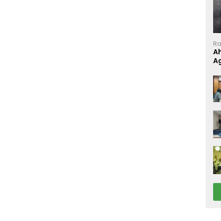
Ra
A
A
P