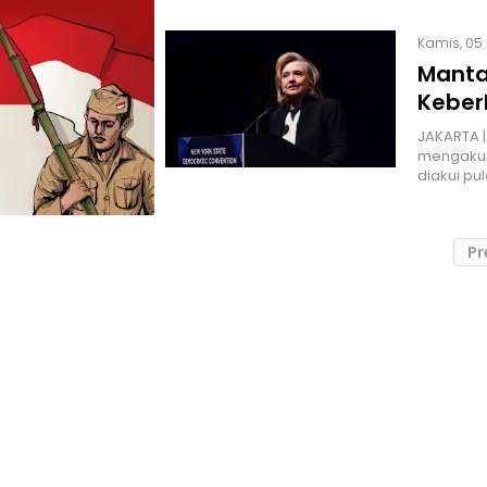
Kamis, 05 
Mantan
Keber
JAKARTA | 
mengakui 
diakui pu
Pr