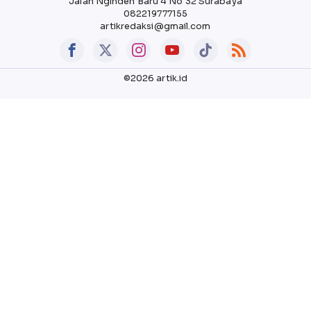
Jalan Nginden Baru 4 No 32 Surabaya
082219777155
artikredaksi@gmail.com
©2026 artik.id