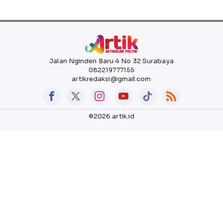
Jalan Nginden Baru 4 No 32 Surabaya
082219777155
artikredaksi@gmail.com
©2026 artik.id