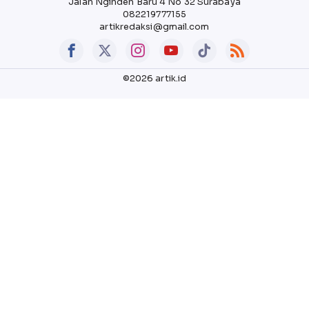
Jalan Nginden Baru 4 No 32 Surabaya
082219777155
artikredaksi@gmail.com
©2026 artik.id