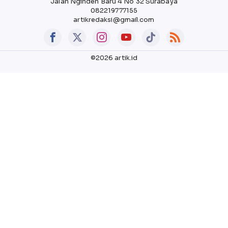
Jalan Nginden Baru 4 No 32 Surabaya
082219777155
artikredaksi@gmail.com
©2026 artik.id