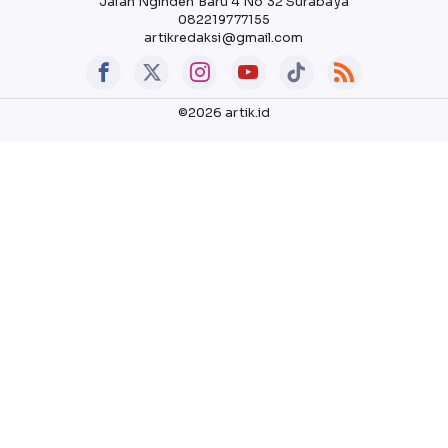
Jalan Nginden Baru 4 No 32 Surabaya
082219777155
artikredaksi@gmail.com
©2026 artik.id