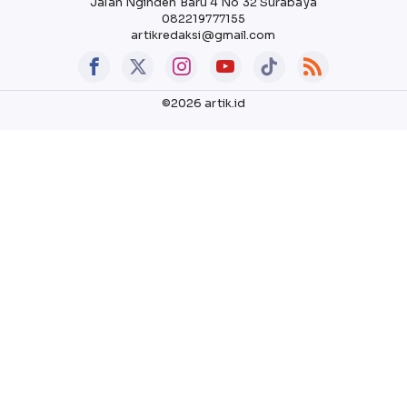
Jalan Nginden Baru 4 No 32 Surabaya
082219777155
artikredaksi@gmail.com
©2026 artik.id