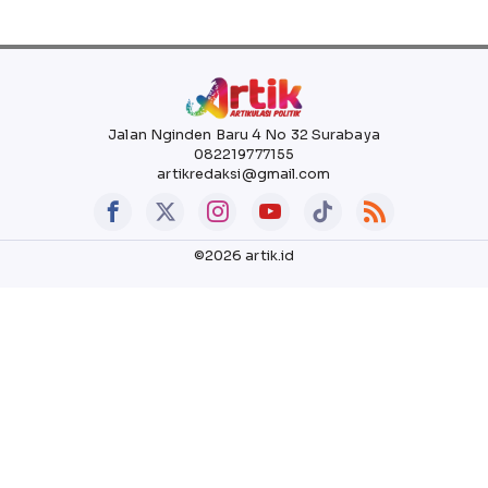
Jalan Nginden Baru 4 No 32 Surabaya
082219777155
artikredaksi@gmail.com
©2026 artik.id