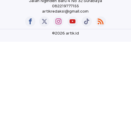
Jalan Nginden Baru 4 No 32 Surabaya
082219777155
artikredaksi@gmail.com
©2026 artik.id