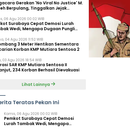
acara Gerakan 'No Viral No Justice' M.
leh Berpulang, Tinggalkan Jejak
juangan untuk Rakyat Kecil
s, 06 Agu 2026 00:02 WIB
kot Surabaya Cepat Demosi Lurah
bak Wedi, Mengapa Dugaan Pungli
um Terungkap?
sa, 04 Agu 2026 11:52 WIB
ombang 3 Meter Hentikan Sementara
carian Korban KMP Mutiara Sentosa 2
n, 03 Agu 2026 18:54 WIB
rasi SAR KMP Mutiara Sentosa II
anjut, 234 Korban Berhasil Dievakuasi
Lihat Lainnya
erita Teratas Pekan Ini
Kamis, 06 Agu 2026 00:02 WIB
Pemkot Surabaya Cepat Demosi
Lurah Tambak Wedi, Mengapa
Dugaan Pungli Belum Terungkap?