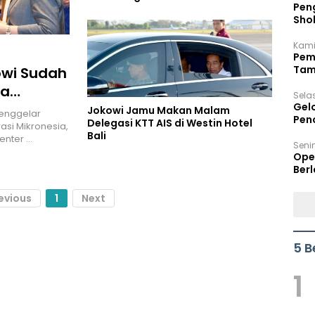
Peng
Sho
Per
Kami
Pem
Tam
kowi Sudah
Bel
ra
Sela
Gel
Jokowi Jamu Makan Malam
menggelar
Pen
Delegasi KTT AIS di Westin Hotel
asi Mikronesia,
Bali
enter …
Seni
Ope
Berl
evious
1
Next
5 B
1