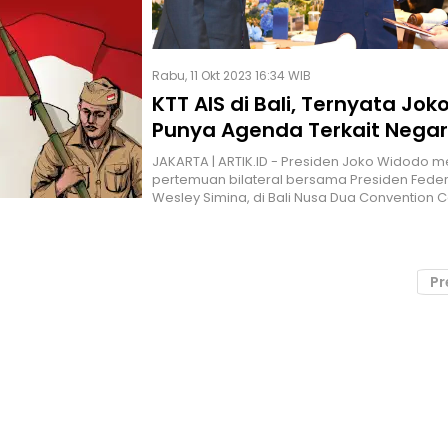
Rabu, 11 Okt 2023 16:34 WIB
KTT AIS di Bali, Ternyata Jo
Punya Agenda Terkait Nega
Kepulauan
JAKARTA | ARTIK.ID - Presiden Joko Widodo 
pertemuan bilateral bersama Presiden Feder
Wesley Simina, di Bali Nusa Dua Convention C
Pr