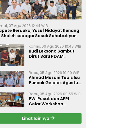
mat, 07 Agu 2026 12:44 WIB
apete Berduka, Yusuf Hidayat Kenang
. Sholeh sebagai Sosok Sahabat yang
eduli Sesama Alumni Tebuireng
Kamis, 06 Agu 2026 10:48 WIB
Budi Leksono Sambut
Dirut Baru PDAM
Surabaya, Dorong
Pelayanan Air Minum
Makin Prima
Rabu, 05 Agu 2026 10:09 WIB
Ahmad Muzani Tepis Isu
Puncak Gejolak Agustus
2026, Ajak Masyarakat
Perkuat Persatuan
Rabu, 05 Agu 2026 09:55 WIB
PWI Pusat dan AFPI
Gelar Workshop
Jurnalistik Bahas Pindar,
Inklusi Keuangan, dan
Lihat lainnya
Perlindungan Publik