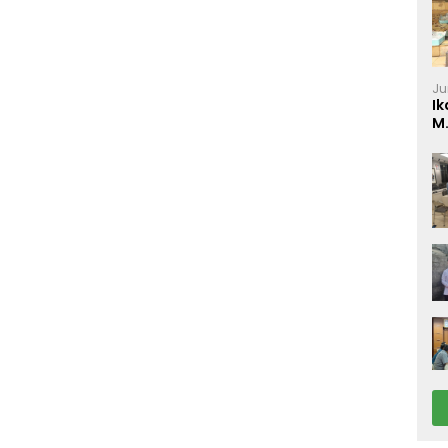
Ju
Ik
M
P