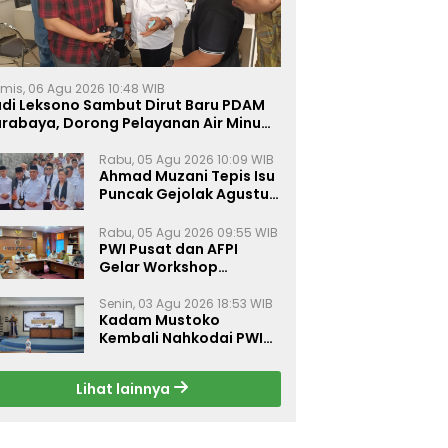
mis, 06 Agu 2026 10:48 WIB
udi Leksono Sambut Dirut Baru PDAM
urabaya, Dorong Pelayanan Air Minum
akin Prima
Rabu, 05 Agu 2026 10:09 WIB
Ahmad Muzani Tepis Isu
Puncak Gejolak Agustus
2026, Ajak Masyarakat
Perkuat Persatuan
Rabu, 05 Agu 2026 09:55 WIB
PWI Pusat dan AFPI
Gelar Workshop
Jurnalistik Bahas Pindar,
Inklusi Keuangan, dan
Senin, 03 Agu 2026 18:53 WIB
Kadam Mustoko
Perlindungan Publik
Kembali Nahkodai PWI
Lamongan, PWI Nganjuk
Harap Sinergi Antar
Lihat lainnya
Daerah Kian Kuat