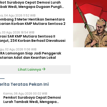
kot Surabaya Cepat Demosi Lurah
bak Wedi, Mengapa Dugaan Pungli
um Terungkap?
sa, 04 Agu 2026 11:52 WIB
ombang 3 Meter Hentikan Sementara
carian Korban KMP Mutiara Sentosa 2
n, 03 Agu 2026 18:54 WIB
rasi SAR KMP Mutiara Sentosa II
anjut, 234 Korban Berhasil Dievakuasi
gu, 02 Agu 2026 11:06 WIB
RA Lamongan Siap Jadi Penggerak
starian Adat dan Kearifan Lokal
Lihat Lainnya
erita Teratas Pekan Ini
Kamis, 06 Agu 2026 00:02 WIB
Pemkot Surabaya Cepat Demosi
Lurah Tambak Wedi, Mengapa
Dugaan Pungli Belum Terungkap?