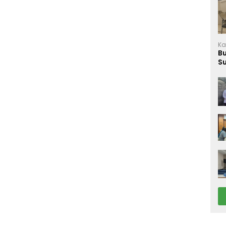
Ka
B
S
M