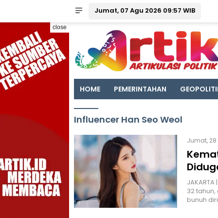
Jumat, 07 Agu 2026 09:57 WIB
close
HOME
PEMERINTAHAN
GEOPOLITI
Influencer Han Seo Weol
Jumat, 28
Kemat
Diduga
JAKARTA |
32 tahun,
bunuh dir