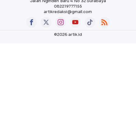
Jalan Nginden Baru 4 No 32 Surabaya
082219777155
artikredaksi@gmail.com
©2026 artik.id