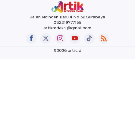
Jalan Nginden Baru 4 No 32 Surabaya
082219777155
artikredaksi@gmail.com
©2026 artik.id