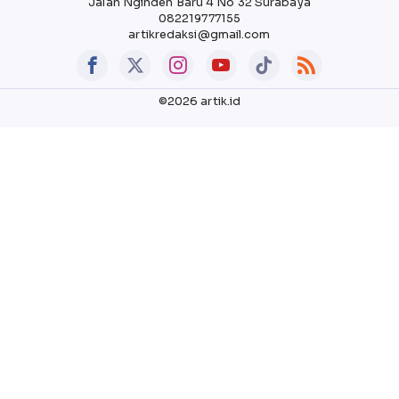
Jalan Nginden Baru 4 No 32 Surabaya
082219777155
artikredaksi@gmail.com
©2026 artik.id