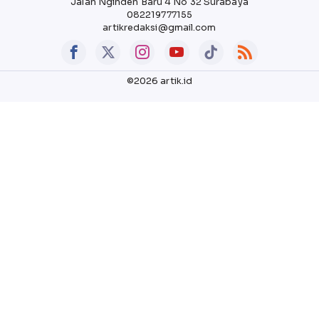
Jalan Nginden Baru 4 No 32 Surabaya
082219777155
artikredaksi@gmail.com
©2026 artik.id