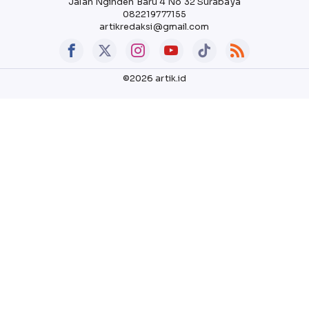
Jalan Nginden Baru 4 No 32 Surabaya
082219777155
artikredaksi@gmail.com
©2026 artik.id