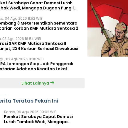
kot Surabaya Cepat Demosi Lurah
bak Wedi, Mengapa Dugaan Pungli
um Terungkap?
sa, 04 Agu 2026 11:52 WIB
ombang 3 Meter Hentikan Sementara
carian Korban KMP Mutiara Sentosa 2
n, 03 Agu 2026 18:54 WIB
rasi SAR KMP Mutiara Sentosa II
anjut, 234 Korban Berhasil Dievakuasi
gu, 02 Agu 2026 11:06 WIB
RA Lamongan Siap Jadi Penggerak
starian Adat dan Kearifan Lokal
Lihat Lainnya
erita Teratas Pekan Ini
Kamis, 06 Agu 2026 00:02 WIB
Pemkot Surabaya Cepat Demosi
Lurah Tambak Wedi, Mengapa
Dugaan Pungli Belum Terungkap?