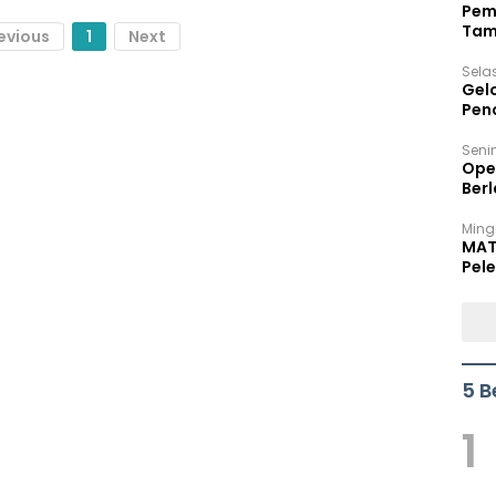
Pem
Tam
evious
1
Next
Bel
Sela
Gel
Pen
Seni
Ope
Berl
Ming
MAT
Pele
5 B
1