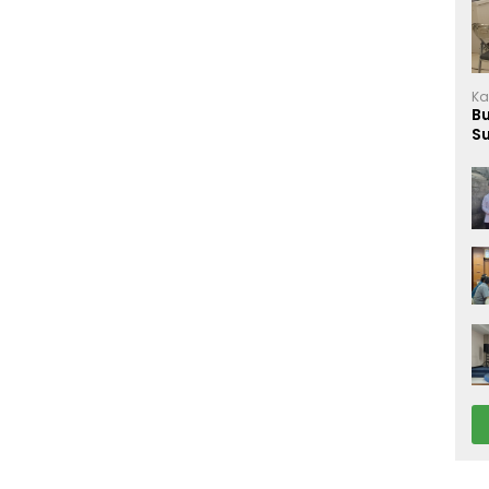
Ka
B
S
M