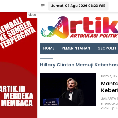
Jumat, 07 Agu 2026 06:23 WIB
close
HOME
PEMERINTAHAN
GEOPOLITI
Hillary Clinton Memuji Keberhas
Kamis, 05 
Mantan
Keber
JAKARTA | 
mengakui 
diakui pu