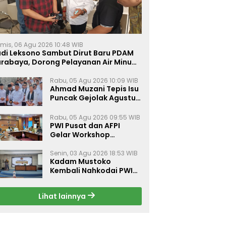
mis, 06 Agu 2026 10:48 WIB
udi Leksono Sambut Dirut Baru PDAM
urabaya, Dorong Pelayanan Air Minum
akin Prima
Rabu, 05 Agu 2026 10:09 WIB
Ahmad Muzani Tepis Isu
Puncak Gejolak Agustus
2026, Ajak Masyarakat
Perkuat Persatuan
Rabu, 05 Agu 2026 09:55 WIB
PWI Pusat dan AFPI
Gelar Workshop
Jurnalistik Bahas Pindar,
Inklusi Keuangan, dan
Senin, 03 Agu 2026 18:53 WIB
Kadam Mustoko
Perlindungan Publik
Kembali Nahkodai PWI
Lamongan, PWI Nganjuk
Harap Sinergi Antar
Lihat lainnya
Daerah Kian Kuat