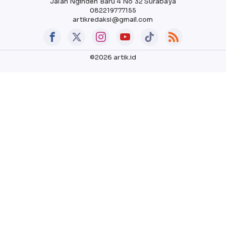
Jalan Nginden Baru 4 No 32 Surabaya
082219777155
artikredaksi@gmail.com
©2026 artik.id