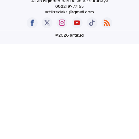
Jalan Nginden Baru 4 No 32 Surabaya
082219777155
artikredaksi@gmail.com
©2026 artik.id