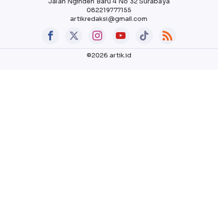
Jalan Nginden Baru 4 No 32 Surabaya
082219777155
artikredaksi@gmail.com
©2026 artik.id