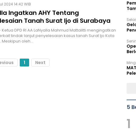
Pem
ul 2024 14:42 WIB
Tam
lla Ingatkan AHY Tentang
Bel
lesaian Tanah Surat Ijo di Surabaya
Sela
Gel
Pen
 Ketua DPD RI AA LaNyalla Mahmud Mattalitti mengingatkan
rkait tindak lanjut penyelesaian kasus tanah Surat Ijo Kota
. Meskipun oleh…
Seni
Ope
Berl
evious
1
Next
Ming
MAT
Pele
5 B
1