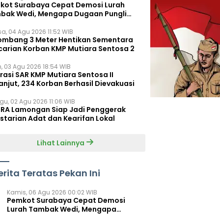
kot Surabaya Cepat Demosi Lurah
bak Wedi, Mengapa Dugaan Pungli
um Terungkap?
sa, 04 Agu 2026 11:52 WIB
ombang 3 Meter Hentikan Sementara
carian Korban KMP Mutiara Sentosa 2
n, 03 Agu 2026 18:54 WIB
rasi SAR KMP Mutiara Sentosa II
anjut, 234 Korban Berhasil Dievakuasi
gu, 02 Agu 2026 11:06 WIB
RA Lamongan Siap Jadi Penggerak
starian Adat dan Kearifan Lokal
Lihat Lainnya
erita Teratas Pekan Ini
Kamis, 06 Agu 2026 00:02 WIB
Pemkot Surabaya Cepat Demosi
Lurah Tambak Wedi, Mengapa
Dugaan Pungli Belum Terungkap?