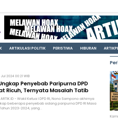
K
ARTIKULASI POLITIK
PERISTIWA
HIBURAN
ARTIKP
Per
 Jul 2024 00:21 WIB
Ungkap Penyebab Paripurna DPD
t Ricuh, Ternyata Masalah Tatib
 ARTIK.ID - Wakil Ketua I DPD RI, Nono Sampono akhirnya
ap beberapa penyebab sidang paripurna DPD RI Masa
 Tahun 2023-2024, yang…
Kami