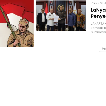
Rabu, 03 J
LaNya
Penye
JAKARTA -
kembali te
Surabaya
Pr