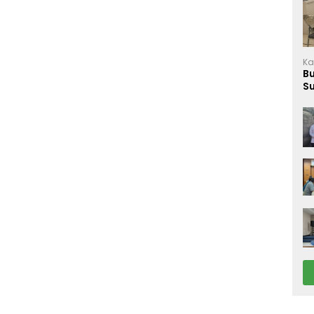
Ka
B
S
M