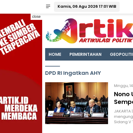
Kamis, 06 Agu 2026 17:01 WIB
close
HOME
PEMERINTAHAN
GEOPOLITI
DPD RI Ingatkan AHY
Minggu, 14
Nono 
Sempa
JAKARTA |
mengungk
Sidang V