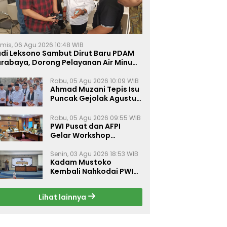
mis, 06 Agu 2026 10:48 WIB
udi Leksono Sambut Dirut Baru PDAM
urabaya, Dorong Pelayanan Air Minum
akin Prima
Rabu, 05 Agu 2026 10:09 WIB
Ahmad Muzani Tepis Isu
Puncak Gejolak Agustus
2026, Ajak Masyarakat
Perkuat Persatuan
Rabu, 05 Agu 2026 09:55 WIB
PWI Pusat dan AFPI
Gelar Workshop
Jurnalistik Bahas Pindar,
Inklusi Keuangan, dan
Senin, 03 Agu 2026 18:53 WIB
Kadam Mustoko
Perlindungan Publik
Kembali Nahkodai PWI
Lamongan, PWI Nganjuk
Harap Sinergi Antar
Lihat lainnya
Daerah Kian Kuat