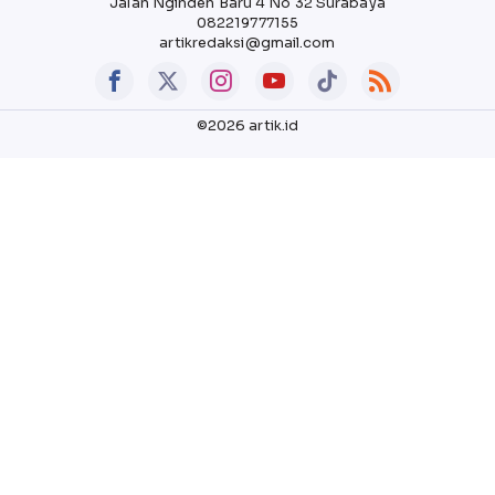
Jalan Nginden Baru 4 No 32 Surabaya
082219777155
artikredaksi@gmail.com
©2026 artik.id