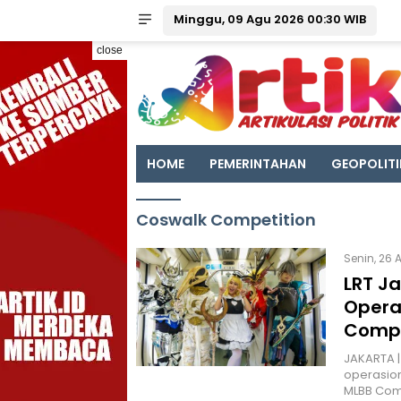
Minggu, 09 Agu 2026 00:30 WIB
close
HOME
PEMERINTAHAN
GEOPOLITI
Coswalk Competition
Senin, 26 
LRT J
Opera
Compe
JAKARTA |
operasio
MLBB Com