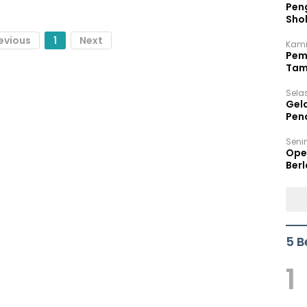
Peng
Sho
Per
evious
1
Next
Kami
Pem
Tam
Bel
Sela
Gel
Pen
Seni
Ope
Berl
5 B
1