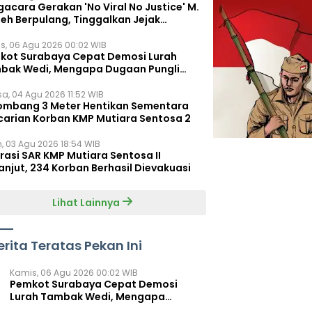
acara Gerakan 'No Viral No Justice' M.
leh Berpulang, Tinggalkan Jejak
juangan untuk Rakyat Kecil
s, 06 Agu 2026 00:02 WIB
kot Surabaya Cepat Demosi Lurah
bak Wedi, Mengapa Dugaan Pungli
um Terungkap?
sa, 04 Agu 2026 11:52 WIB
ombang 3 Meter Hentikan Sementara
carian Korban KMP Mutiara Sentosa 2
n, 03 Agu 2026 18:54 WIB
rasi SAR KMP Mutiara Sentosa II
anjut, 234 Korban Berhasil Dievakuasi
Lihat Lainnya
erita Teratas Pekan Ini
Kamis, 06 Agu 2026 00:02 WIB
Pemkot Surabaya Cepat Demosi
Lurah Tambak Wedi, Mengapa
Dugaan Pungli Belum Terungkap?