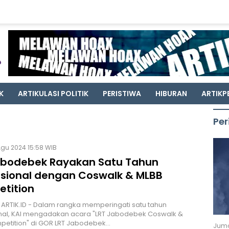
K
ARTIKULASI POLITIK
PERISTIWA
HIBURAN
ARTIKP
Per
Agu 2024 15:58 WIB
abodebek Rayakan Satu Tahun
sional dengan Coswalk & MLBB
tition
 ARTIK.ID - Dalam rangka memperingati satu tahun
nal, KAI mengadakan acara "LRT Jabodebek Coswalk &
petition" di GOR LRT Jabodebek…
Juma