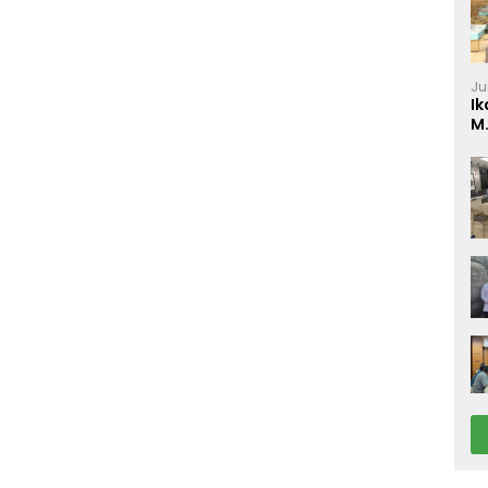
Ju
Ik
M
P