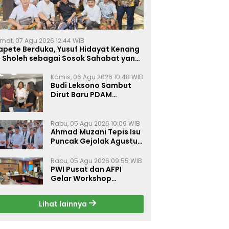
mat, 07 Agu 2026 12:44 WIB
apete Berduka, Yusuf Hidayat Kenang
. Sholeh sebagai Sosok Sahabat yang
eduli Sesama Alumni Tebuireng
Kamis, 06 Agu 2026 10:48 WIB
Budi Leksono Sambut
Dirut Baru PDAM
Surabaya, Dorong
Pelayanan Air Minum
Makin Prima
Rabu, 05 Agu 2026 10:09 WIB
Ahmad Muzani Tepis Isu
Puncak Gejolak Agustus
2026, Ajak Masyarakat
Perkuat Persatuan
Rabu, 05 Agu 2026 09:55 WIB
PWI Pusat dan AFPI
Gelar Workshop
Jurnalistik Bahas Pindar,
Inklusi Keuangan, dan
Lihat lainnya
Perlindungan Publik