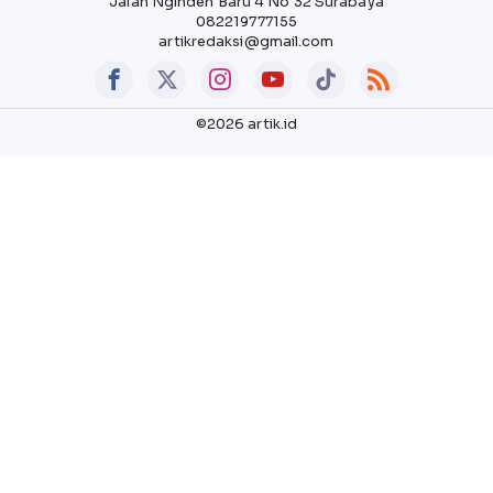
Jalan Nginden Baru 4 No 32 Surabaya
082219777155
artikredaksi@gmail.com
©2026 artik.id