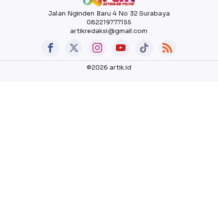
Jalan Nginden Baru 4 No 32 Surabaya
082219777155
artikredaksi@gmail.com
©2026 artik.id