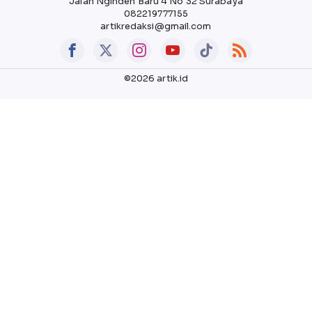
Jalan Nginden Baru 4 No 32 Surabaya
082219777155
artikredaksi@gmail.com
©2026 artik.id