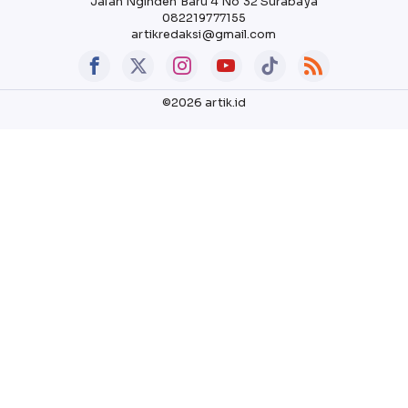
Jalan Nginden Baru 4 No 32 Surabaya
082219777155
artikredaksi@gmail.com
©2026 artik.id