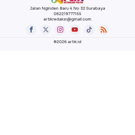
Jalan Nginden Baru 4 No 32 Surabaya
082219777155
artikredaksi@gmail.com
©2026 artik.id