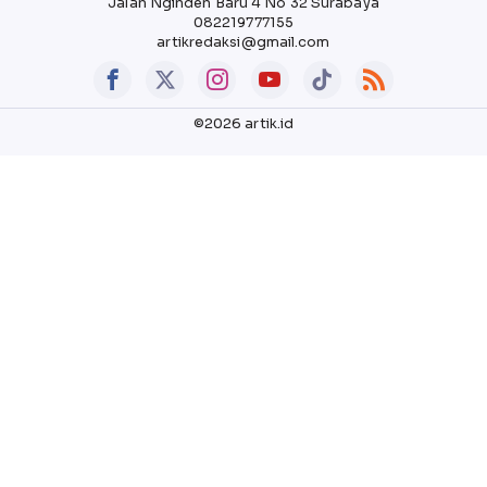
Jalan Nginden Baru 4 No 32 Surabaya
082219777155
artikredaksi@gmail.com
©2026 artik.id