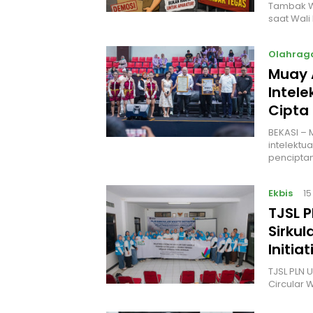
Tambak W
saat Wali
Olahrag
Muay 
Intele
Cipta
BEKASI – 
intelektu
penciptan
Ekbis
15
TJSL 
Sirkul
Initi
TJSL PLN 
Circular 