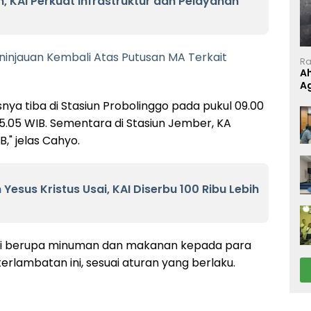
n, KAI Perkuat Infrastruktur dan Pelayanan
ninjauan Kembali Atas Putusan MA Terkait
Ra
A
A
P
nya tiba di Stasiun Probolinggo pada pukul 09.00
5.05 WIB. Sementara di Stasiun Jember, KA
," jelas Cahyo.
esus Kristus Usai, KAI Diserbu 100 Ribu Lebih
si berupa minuman dan makanan kepada para
lambatan ini, sesuai aturan yang berlaku.