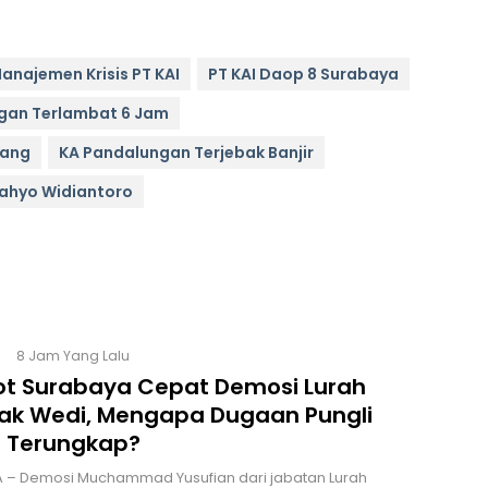
anajemen Krisis PT KAI
PT KAI Daop 8 Surabaya
gan Terlambat 6 Jam
rang
KA Pandalungan Terjebak Banjir
ahyo Widiantoro
8 Jam Yang Lalu
t Surabaya Cepat Demosi Lurah
k Wedi, Mengapa Dugaan Pungli
 Terungkap?
 – Demosi Muchammad Yusufian dari jabatan Lurah