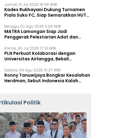
Jumat, 31 Jul 2026 16:56 WIB
Kades Rukhayani Dukung Turnamen
Piala Suko FC, Siap Semarakkan HUT
RI ke-81 Lewat Sepak Bola
Minggu, 02 Agu 2026 11:06 WIB
MATRA Lamongan Siap Jadi
Penggerak Pelestarian Adat dan
Kearifan Lokal
Kamis, 30 Jul 2026 17:10 WIB
PLN Perkuat Kolaborasi dengan
Universitas Airlangga, Bekali
Mahasiswa Hadapi Tantangan
Transisi Energi
Selasa, 04 Agu 2026 10:37 WIB
Ronny Tanuwijaya Bongkar Kesalahan
Herdman, Sebut Indonesia Kalah
karena Salah Racik Strategi
rtikulasi Politik