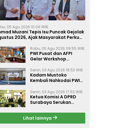
bu, 05 Agu 2026 10:09 WIB
hmad Muzani Tepis Isu Puncak Gejolak
gustus 2026, Ajak Masyarakat Perkuat
ersatuan
Rabu, 05 Agu 2026 09:55 WIB
PWI Pusat dan AFPI
Gelar Workshop
Jurnalistik Bahas Pindar,
Inklusi Keuangan, dan
Senin, 03 Agu 2026 18:53 WIB
Kadam Mustoko
Perlindungan Publik
Kembali Nahkodai PWI
Lamongan, PWI Nganjuk
Harap Sinergi Antar
Senin, 03 Agu 2026 17:52 WIB
Daerah Kian Kuat
Ketua Komisi A DPRD
Surabaya Serukan
Gerakan Kibarkan
Merah Putih Sambut
Lihat lainnya
HUT ke-81 RI