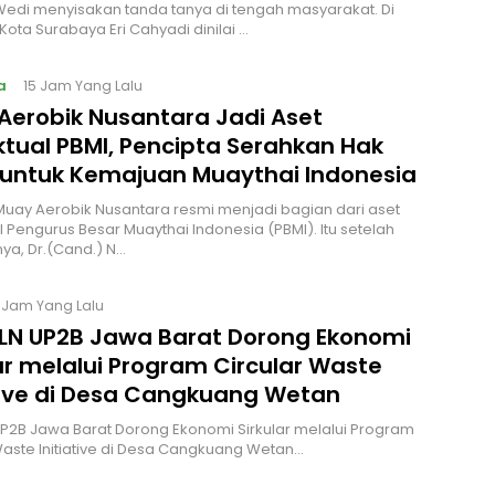
edi menyisakan tanda tanya di tengah masyarakat. Di
 Kota Surabaya Eri Cahyadi dinilai …
a
15 Jam Yang Lalu
Aerobik Nusantara Jadi Aset
ktual PBMI, Pencipta Serahkan Hak
 untuk Kemajuan Muaythai Indonesia
Muay Aerobik Nusantara resmi menjadi bagian dari aset
al Pengurus Besar Muaythai Indonesia (PBMI). Itu setelah
ya, Dr.(Cand.) N…
 Jam Yang Lalu
PLN UP2B Jawa Barat Dorong Ekonomi
ar melalui Program Circular Waste
ative di Desa Cangkuang Wetan
UP2B Jawa Barat Dorong Ekonomi Sirkular melalui Program
Waste Initiative di Desa Cangkuang Wetan…