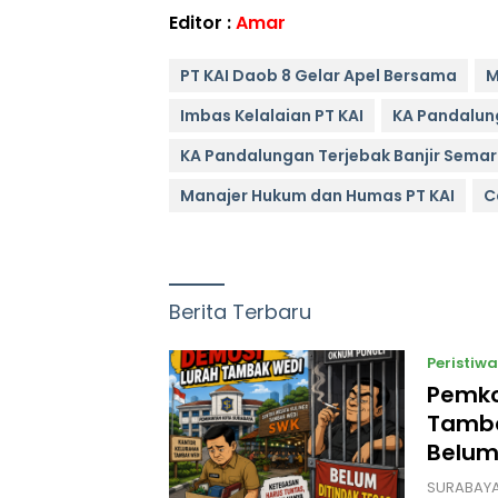
Editor :
Amar
PT KAI Daob 8 Gelar Apel Bersama
M
Imbas Kelalaian PT KAI
KA Pandalun
KA Pandalungan Terjebak Banjir Sema
Manajer Hukum dan Humas PT KAI
C
Berita Terbaru
Peristiwa
Pemko
Tamba
Belum
SURABAYA