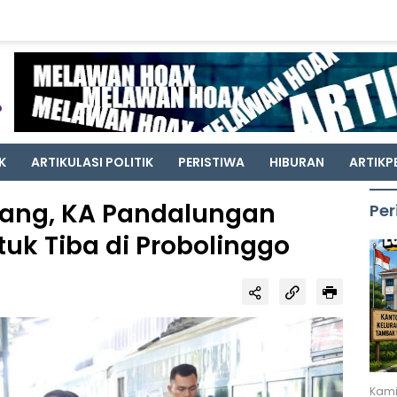
K
ARTIKULASI POLITIK
PERISTIWA
HIBURAN
ARTIKP
rang, KA Pandalungan
Per
uk Tiba di Probolinggo
Kami