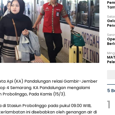
Pem
Tam
Bel
Sela
Gel
Pen
Seni
Ope
Berl
Ming
MAT
Pele
reta Api (KA) Pandalungan relasi Gambir-Jember
 Daop 4 Semarang. KA Pandalungan mengalami
5 B
n Probolinggo, Pada Kamis (15/3).
1
 di Stasiun Probolinggo pada pukul 09.00 WIB,
terlambatan ini disebabkan oleh genangan air di