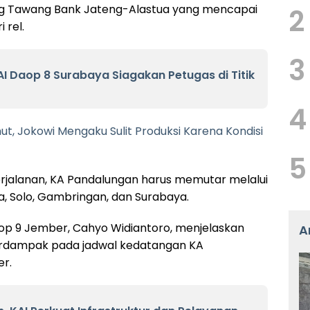
ang Tawang Bank Jateng-Alastua yang mencapai
2
 rel.
3
KAI Daop 8 Surabaya Siagakan Petugas di Titik
4
ut, Jokowi Mengaku Sulit Produksi Karena Kondisi
5
jalanan, KA Pandalungan harus memutar melalui
a, Solo, Gambringan, dan Surabaya.
p 9 Jember, Cahyo Widiantoro, menjelaskan
A
erdampak pada jadwal kedatangan KA
er.