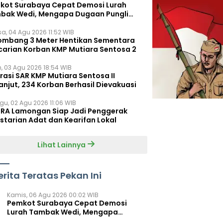
kot Surabaya Cepat Demosi Lurah
bak Wedi, Mengapa Dugaan Pungli
um Terungkap?
sa, 04 Agu 2026 11:52 WIB
ombang 3 Meter Hentikan Sementara
carian Korban KMP Mutiara Sentosa 2
n, 03 Agu 2026 18:54 WIB
rasi SAR KMP Mutiara Sentosa II
anjut, 234 Korban Berhasil Dievakuasi
gu, 02 Agu 2026 11:06 WIB
RA Lamongan Siap Jadi Penggerak
starian Adat dan Kearifan Lokal
Lihat Lainnya
erita Teratas Pekan Ini
Kamis, 06 Agu 2026 00:02 WIB
Pemkot Surabaya Cepat Demosi
Lurah Tambak Wedi, Mengapa
Dugaan Pungli Belum Terungkap?