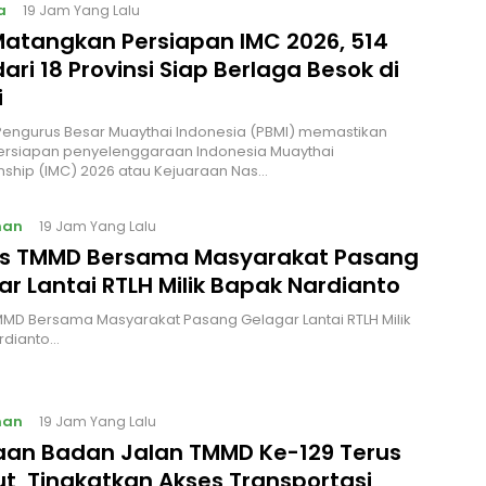
a
19 Jam Yang Lalu
Matangkan Persiapan IMC 2026, 514
dari 18 Provinsi Siap Berlaga Besok di
i
 Pengurus Besar Muaythai Indonesia (PBMI) memastikan
persiapan penyelenggaraan Indonesia Muaythai
ship (IMC) 2026 atau Kejuaraan Nas…
nan
19 Jam Yang Lalu
s TMMD Bersama Masyarakat Pasang
r Lantai RTLH Milik Bapak Nardianto
MD Bersama Masyarakat Pasang Gelagar Lantai RTLH Milik
rdianto…
nan
19 Jam Yang Lalu
aan Badan Jalan TMMD Ke-129 Terus
ut, Tingkatkan Akses Transportasi