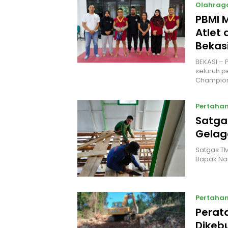
Olahrag
PBMI 
Atlet 
Bekas
‎BEKASI –
seluruh 
Champion
Pertaha
Satga
Gelaga
Satgas TM
Bapak Na
Pertaha
Perat
Dikeb