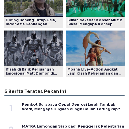
Diding Boneng Tutup Usia,
Bukan Sekadar Konser Musik
Indonesia Kehilangan
Biasa, Mengapa Konsep
Maestro Komedi Lintas
Lokarya Fest 2026 Sukses
Generasi
Tuai Pujian Banyak Pihak
Kisah di Balik Perjuangan
Moana Live-Action Angkat
Emosional Matt Damon di
Lagi Kisah Keberanian dan
Film The Odyssey, Tayang di
Takdir Seorang Putri
Indonesia
5 Berita Teratas Pekan Ini
Pemkot Surabaya Cepat Demosi Lurah Tambak
1
Wedi, Mengapa Dugaan Pungli Belum Terungkap?
MATRA Lamongan Siap Jadi Penggerak Pelestarian