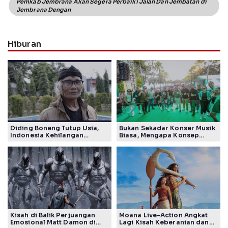
Pemkab Jembrana Akan Segera Perbaiki Jalan Dan Jembatan di
Jembrana Dengan
Hiburan
Diding Boneng Tutup Usia,
Bukan Sekadar Konser Musik
Indonesia Kehilangan
Biasa, Mengapa Konsep
Maestro Komedi Lintas
Lokarya Fest 2026 Sukses
Generasi
Tuai Pujian Banyak Pihak
Kisah di Balik Perjuangan
Moana Live-Action Angkat
Emosional Matt Damon di
Lagi Kisah Keberanian dan