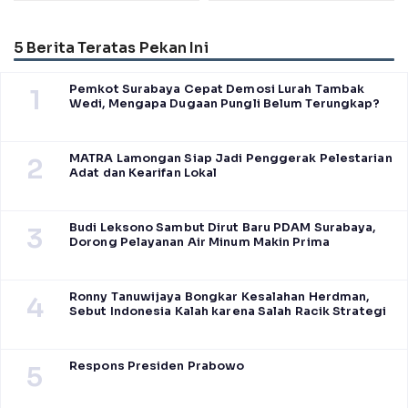
Film The Odyssey, Tayang di
Takdir Seorang Putri
Indonesia
5 Berita Teratas Pekan Ini
Pemkot Surabaya Cepat Demosi Lurah Tambak
1
Wedi, Mengapa Dugaan Pungli Belum Terungkap?
MATRA Lamongan Siap Jadi Penggerak Pelestarian
2
Adat dan Kearifan Lokal
Budi Leksono Sambut Dirut Baru PDAM Surabaya,
3
Dorong Pelayanan Air Minum Makin Prima
Ronny Tanuwijaya Bongkar Kesalahan Herdman,
4
Sebut Indonesia Kalah karena Salah Racik Strategi
Respons Presiden Prabowo
5