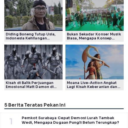
Diding Boneng Tutup Usia,
Bukan Sekadar Konser Musik
Indonesia Kehilangan
Biasa, Mengapa Konsep
Maestro Komedi Lintas
Lokarya Fest 2026 Sukses
Generasi
Tuai Pujian Banyak Pihak
Kisah di Balik Perjuangan
Moana Live-Action Angkat
Emosional Matt Damon di
Lagi Kisah Keberanian dan
Film The Odyssey, Tayang di
Takdir Seorang Putri
Indonesia
5 Berita Teratas Pekan Ini
Pemkot Surabaya Cepat Demosi Lurah Tambak
1
Wedi, Mengapa Dugaan Pungli Belum Terungkap?