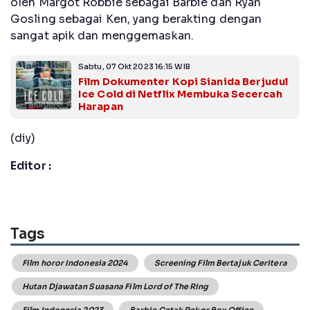
oleh Margot Robbie sebagai Barbie dan Ryan
Gosling sebagai Ken, yang berakting dengan
sangat apik dan menggemaskan.
Sabtu, 07 Okt 2023 16:15 WIB
Film Dokumenter Kopi Sianida Berjudul
Ice Cold di Netflix Membuka Secercah
Harapan
(diy)
Editor :
Tags
Film horor Indonesia 2024
Screening Film Bertajuk Ceritera
Hutan Djawatan Suasana Film Lord of The Ring