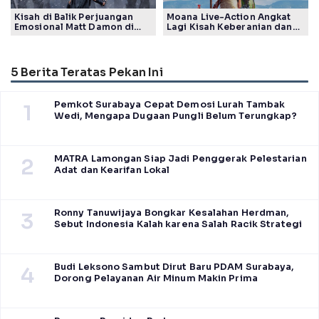
Kisah di Balik Perjuangan
Moana Live-Action Angkat
Emosional Matt Damon di
Lagi Kisah Keberanian dan
Film The Odyssey, Tayang di
Takdir Seorang Putri
Indonesia
5 Berita Teratas Pekan Ini
Pemkot Surabaya Cepat Demosi Lurah Tambak
1
Wedi, Mengapa Dugaan Pungli Belum Terungkap?
MATRA Lamongan Siap Jadi Penggerak Pelestarian
2
Adat dan Kearifan Lokal
Ronny Tanuwijaya Bongkar Kesalahan Herdman,
3
Sebut Indonesia Kalah karena Salah Racik Strategi
Budi Leksono Sambut Dirut Baru PDAM Surabaya,
4
Dorong Pelayanan Air Minum Makin Prima