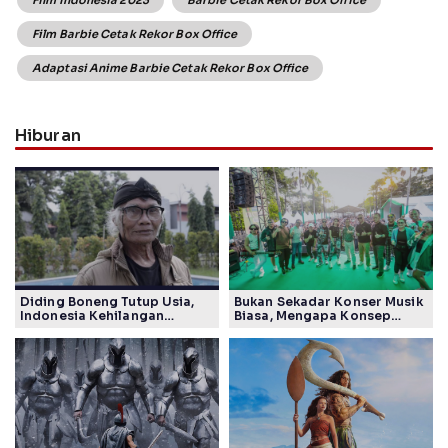
Film Indonesia 2023
Barbie Cetak Rekor Box Office
Film Barbie Cetak Rekor Box Office
Adaptasi Anime Barbie Cetak Rekor Box Office
Hiburan
Diding Boneng Tutup Usia,
Bukan Sekadar Konser Musik
Indonesia Kehilangan
Biasa, Mengapa Konsep
Maestro Komedi Lintas
Lokarya Fest 2026 Sukses
Generasi
Tuai Pujian Banyak Pihak