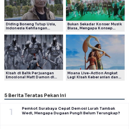
Diding Boneng Tutup Usia,
Bukan Sekadar Konser Musik
Indonesia Kehilangan
Biasa, Mengapa Konsep
Maestro Komedi Lintas
Lokarya Fest 2026 Sukses
Generasi
Tuai Pujian Banyak Pihak
Kisah di Balik Perjuangan
Moana Live-Action Angkat
Emosional Matt Damon di
Lagi Kisah Keberanian dan
Film The Odyssey, Tayang di
Takdir Seorang Putri
Indonesia
5 Berita Teratas Pekan Ini
Pemkot Surabaya Cepat Demosi Lurah Tambak
1
Wedi, Mengapa Dugaan Pungli Belum Terungkap?