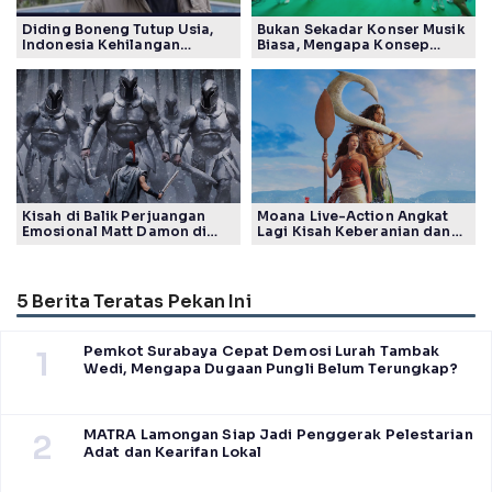
Diding Boneng Tutup Usia,
Bukan Sekadar Konser Musik
Indonesia Kehilangan
Biasa, Mengapa Konsep
Maestro Komedi Lintas
Lokarya Fest 2026 Sukses
Generasi
Tuai Pujian Banyak Pihak
Kisah di Balik Perjuangan
Moana Live-Action Angkat
Emosional Matt Damon di
Lagi Kisah Keberanian dan
Film The Odyssey, Tayang di
Takdir Seorang Putri
Indonesia
5 Berita Teratas Pekan Ini
Pemkot Surabaya Cepat Demosi Lurah Tambak
1
Wedi, Mengapa Dugaan Pungli Belum Terungkap?
MATRA Lamongan Siap Jadi Penggerak Pelestarian
2
Adat dan Kearifan Lokal