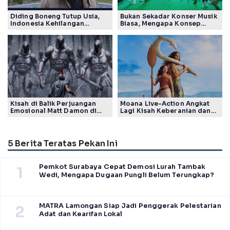
Diding Boneng Tutup Usia,
Bukan Sekadar Konser Musik
Indonesia Kehilangan
Biasa, Mengapa Konsep
Maestro Komedi Lintas
Lokarya Fest 2026 Sukses
Generasi
Tuai Pujian Banyak Pihak
Kisah di Balik Perjuangan
Moana Live-Action Angkat
Emosional Matt Damon di
Lagi Kisah Keberanian dan
Film The Odyssey, Tayang di
Takdir Seorang Putri
Indonesia
5 Berita Teratas Pekan Ini
Pemkot Surabaya Cepat Demosi Lurah Tambak
1
Wedi, Mengapa Dugaan Pungli Belum Terungkap?
MATRA Lamongan Siap Jadi Penggerak Pelestarian
2
Adat dan Kearifan Lokal