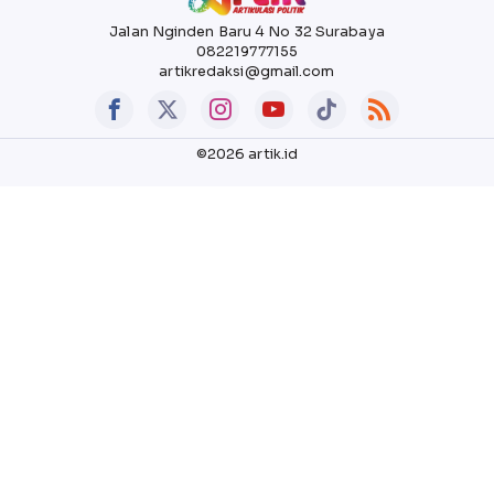
Jalan Nginden Baru 4 No 32 Surabaya
082219777155
artikredaksi@gmail.com
©2026 artik.id