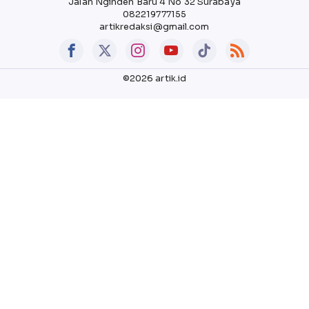
Jalan Nginden Baru 4 No 32 Surabaya
082219777155
artikredaksi@gmail.com
©2026 artik.id