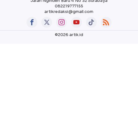
Jalan Nginden Baru 4 No 32 Surabaya
082219777155
artikredaksi@gmail.com
©2026 artik.id