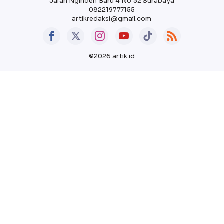
Jalan Nginden Baru 4 No 32 Surabaya
082219777155
artikredaksi@gmail.com
©2026 artik.id