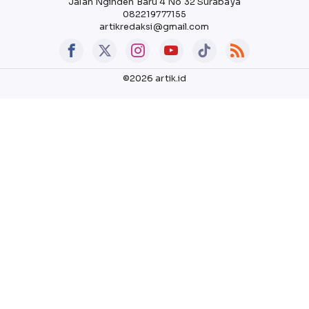
Jalan Nginden Baru 4 No 32 Surabaya
082219777155
artikredaksi@gmail.com
©2026 artik.id