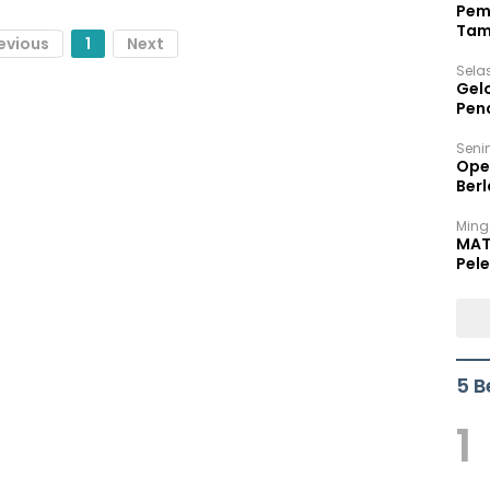
Pem
Tam
evious
1
Next
Bel
Sela
Gel
Pen
Seni
Ope
Berl
Ming
MAT
Pele
5 B
1