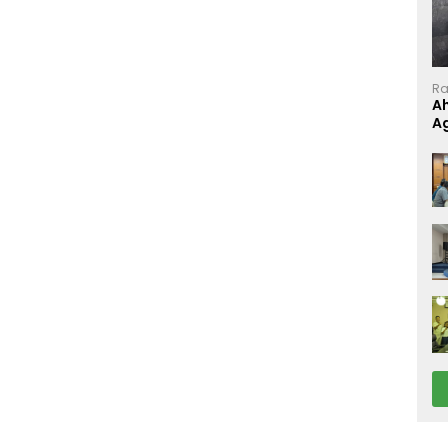
Ra
A
A
P