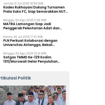
Jumat, 31 Jul 2026 16:56 WIB
Kades Rukhayani Dukung Turnamen
Piala Suko FC, Siap Semarakkan HUT
RI ke-81 Lewat Sepak Bola
Minggu, 02 Agu 2026 11:06 WIB
MATRA Lamongan Siap Jadi
Penggerak Pelestarian Adat dan
Kearifan Lokal
Kamis, 30 Jul 2026 17:10 WIB
PLN Perkuat Kolaborasi dengan
Universitas Airlangga, Bekali
Mahasiswa Hadapi Tantangan
Transisi Energi
Minggu, 02 Agu 2026 13:19 WIB
Satgas TMMD Ke-129 Kodim
1311/Morowali Gelar Penyuluhan
Mitigasi Bencana untuk Warga
rtikulasi Politik