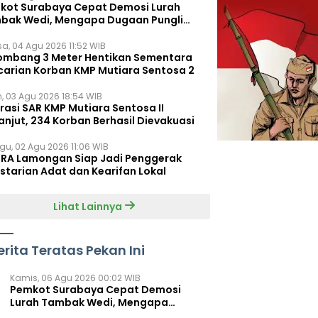
kot Surabaya Cepat Demosi Lurah
bak Wedi, Mengapa Dugaan Pungli
um Terungkap?
sa, 04 Agu 2026 11:52 WIB
ombang 3 Meter Hentikan Sementara
carian Korban KMP Mutiara Sentosa 2
n, 03 Agu 2026 18:54 WIB
rasi SAR KMP Mutiara Sentosa II
anjut, 234 Korban Berhasil Dievakuasi
gu, 02 Agu 2026 11:06 WIB
RA Lamongan Siap Jadi Penggerak
starian Adat dan Kearifan Lokal
Lihat Lainnya
erita Teratas Pekan Ini
Kamis, 06 Agu 2026 00:02 WIB
Pemkot Surabaya Cepat Demosi
Lurah Tambak Wedi, Mengapa
Dugaan Pungli Belum Terungkap?