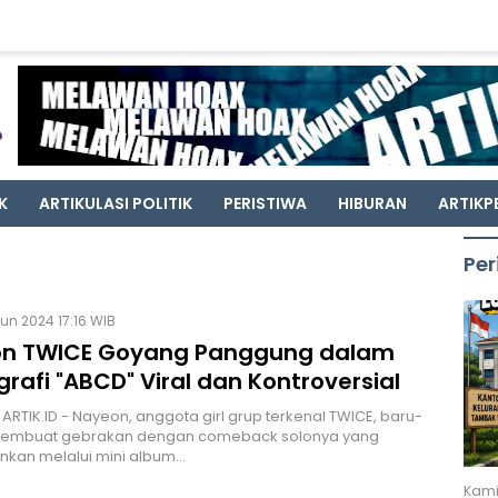
K
ARTIKULASI POLITIK
PERISTIWA
HIBURAN
ARTIKP
Per
Jun 2024 17:16 WIB
n TWICE Goyang Panggung dalam
rafi "ABCD" Viral dan Kontroversial
 ARTIK.ID - Nayeon, anggota girl grup terkenal TWICE, baru-
 membuat gebrakan dengan comeback solonya yang
kan melalui mini album…
Kami