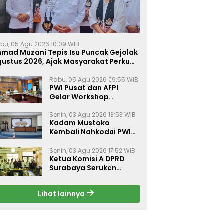
bu, 05 Agu 2026 10:09 WIB
hmad Muzani Tepis Isu Puncak Gejolak
gustus 2026, Ajak Masyarakat Perkuat
ersatuan
Rabu, 05 Agu 2026 09:55 WIB
PWI Pusat dan AFPI
Gelar Workshop
Jurnalistik Bahas Pindar,
Inklusi Keuangan, dan
Senin, 03 Agu 2026 18:53 WIB
Kadam Mustoko
Perlindungan Publik
Kembali Nahkodai PWI
Lamongan, PWI Nganjuk
Harap Sinergi Antar
Senin, 03 Agu 2026 17:52 WIB
Daerah Kian Kuat
Ketua Komisi A DPRD
Surabaya Serukan
Gerakan Kibarkan
Merah Putih Sambut
Lihat lainnya
HUT ke-81 RI