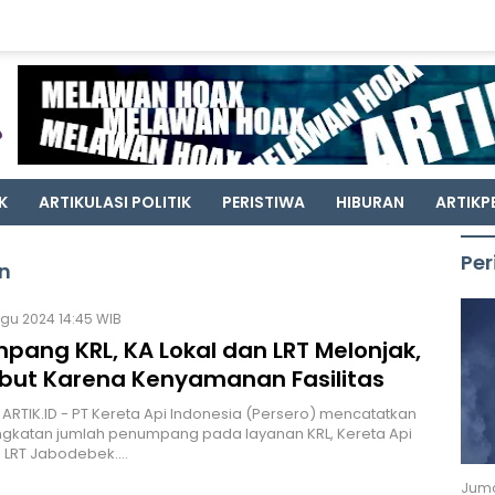
K
ARTIKULASI POLITIK
PERISTIWA
HIBURAN
ARTIKP
Per
n
Agu 2024 14:45 WIB
pang KRL, KA Lokal dan LRT Melonjak,
ebut Karena Kenyamanan Fasilitas
 ARTIK.ID - PT Kereta Api Indonesia (Persero) mencatatkan
ngkatan jumlah penumpang pada layanan KRL, Kereta Api
n LRT Jabodebek.…
Juma