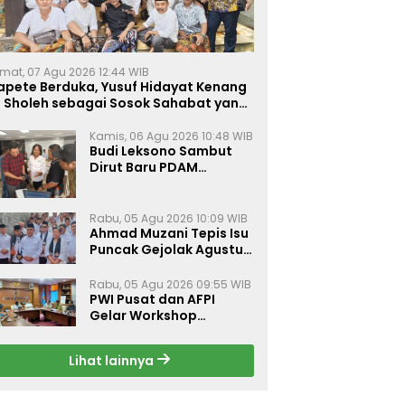
mat, 07 Agu 2026 12:44 WIB
apete Berduka, Yusuf Hidayat Kenang
. Sholeh sebagai Sosok Sahabat yang
eduli Sesama Alumni Tebuireng
Kamis, 06 Agu 2026 10:48 WIB
Budi Leksono Sambut
Dirut Baru PDAM
Surabaya, Dorong
Pelayanan Air Minum
Makin Prima
Rabu, 05 Agu 2026 10:09 WIB
Ahmad Muzani Tepis Isu
Puncak Gejolak Agustus
2026, Ajak Masyarakat
Perkuat Persatuan
Rabu, 05 Agu 2026 09:55 WIB
PWI Pusat dan AFPI
Gelar Workshop
Jurnalistik Bahas Pindar,
Inklusi Keuangan, dan
Lihat lainnya
Perlindungan Publik