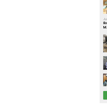
Ju
Ik
M
P