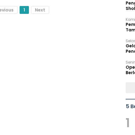
Peng
Sho
evious
1
Next
Per
Kami
Pem
Tam
Bel
Sela
Gel
Pen
Seni
Ope
Berl
5 B
1