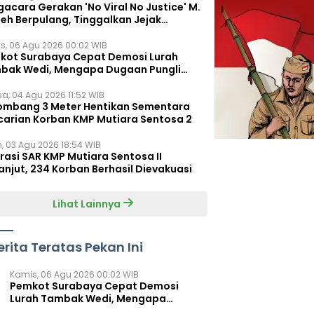
acara Gerakan 'No Viral No Justice' M.
leh Berpulang, Tinggalkan Jejak
juangan untuk Rakyat Kecil
s, 06 Agu 2026 00:02 WIB
kot Surabaya Cepat Demosi Lurah
bak Wedi, Mengapa Dugaan Pungli
um Terungkap?
sa, 04 Agu 2026 11:52 WIB
ombang 3 Meter Hentikan Sementara
carian Korban KMP Mutiara Sentosa 2
n, 03 Agu 2026 18:54 WIB
rasi SAR KMP Mutiara Sentosa II
anjut, 234 Korban Berhasil Dievakuasi
Lihat Lainnya
erita Teratas Pekan Ini
Kamis, 06 Agu 2026 00:02 WIB
Pemkot Surabaya Cepat Demosi
Lurah Tambak Wedi, Mengapa
Dugaan Pungli Belum Terungkap?