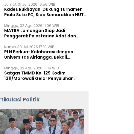
Jumat, 31 Jul 2026 16:56 WIB
Kades Rukhayani Dukung Turnamen
Piala Suko FC, Siap Semarakkan HUT
RI ke-81 Lewat Sepak Bola
Minggu, 02 Agu 2026 11:06 WIB
MATRA Lamongan Siap Jadi
Penggerak Pelestarian Adat dan
Kearifan Lokal
Kamis, 30 Jul 2026 17:10 WIB
PLN Perkuat Kolaborasi dengan
Universitas Airlangga, Bekali
Mahasiswa Hadapi Tantangan
Transisi Energi
Minggu, 02 Agu 2026 13:19 WIB
Satgas TMMD Ke-129 Kodim
1311/Morowali Gelar Penyuluhan
Mitigasi Bencana untuk Warga
rtikulasi Politik