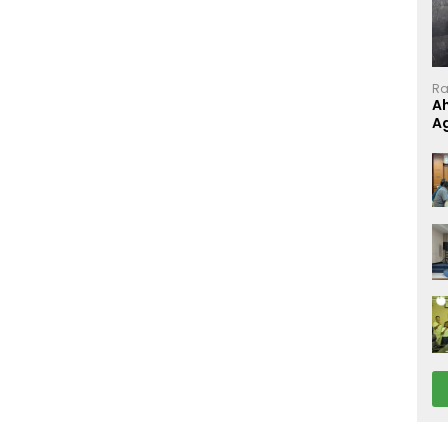
Ra
A
A
P