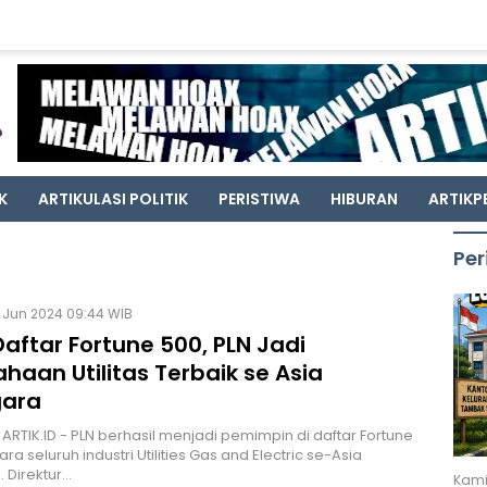
K
ARTIKULASI POLITIK
PERISTIWA
HIBURAN
ARTIKP
Per
 Jun 2024 09:44 WIB
Daftar Fortune 500, PLN Jadi
haan Utilitas Terbaik se Asia
ara
 ARTIK.ID - PLN berhasil menjadi pemimpin di daftar Fortune
ara seluruh industri Utilities Gas and Electric se-Asia
 Direktur…
Kami