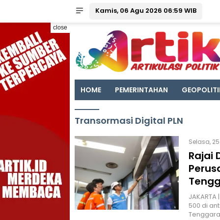
Kamis, 06 Agu 2026 06:59 WIB
close
HOME
PEMERINTAHAN
GEOPOLITI
Transormasi Digital PLN
Selasa, 25
Rajai 
Perusa
Tengg
JAKARTA |
500 di ant
Tenggara.