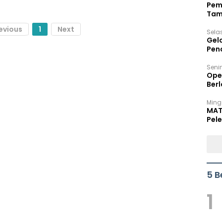
Pem
Tam
Bel
evious
1
Next
Sela
Gel
Pen
Seni
Ope
Berl
Ming
MAT
Pele
5 B
1