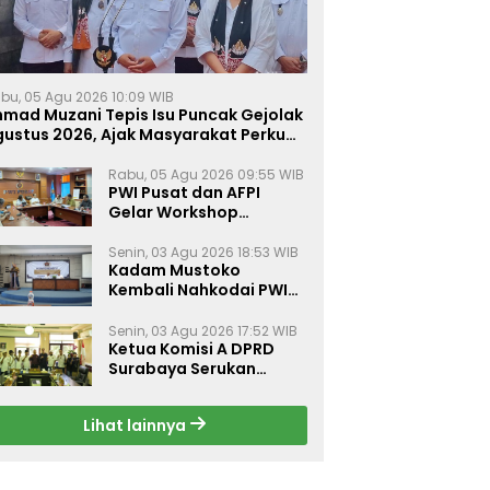
bu, 05 Agu 2026 10:09 WIB
hmad Muzani Tepis Isu Puncak Gejolak
gustus 2026, Ajak Masyarakat Perkuat
ersatuan
Rabu, 05 Agu 2026 09:55 WIB
PWI Pusat dan AFPI
Gelar Workshop
Jurnalistik Bahas Pindar,
Inklusi Keuangan, dan
Senin, 03 Agu 2026 18:53 WIB
Kadam Mustoko
Perlindungan Publik
Kembali Nahkodai PWI
Lamongan, PWI Nganjuk
Harap Sinergi Antar
Senin, 03 Agu 2026 17:52 WIB
Daerah Kian Kuat
Ketua Komisi A DPRD
Surabaya Serukan
Gerakan Kibarkan
Merah Putih Sambut
Lihat lainnya
HUT ke-81 RI