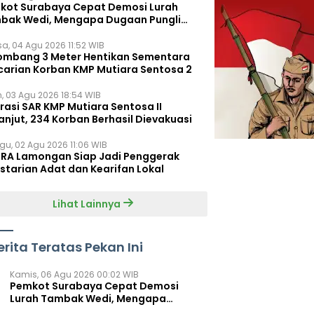
kot Surabaya Cepat Demosi Lurah
bak Wedi, Mengapa Dugaan Pungli
um Terungkap?
sa, 04 Agu 2026 11:52 WIB
ombang 3 Meter Hentikan Sementara
carian Korban KMP Mutiara Sentosa 2
n, 03 Agu 2026 18:54 WIB
rasi SAR KMP Mutiara Sentosa II
anjut, 234 Korban Berhasil Dievakuasi
gu, 02 Agu 2026 11:06 WIB
RA Lamongan Siap Jadi Penggerak
starian Adat dan Kearifan Lokal
Lihat Lainnya
erita Teratas Pekan Ini
Kamis, 06 Agu 2026 00:02 WIB
Pemkot Surabaya Cepat Demosi
Lurah Tambak Wedi, Mengapa
Dugaan Pungli Belum Terungkap?