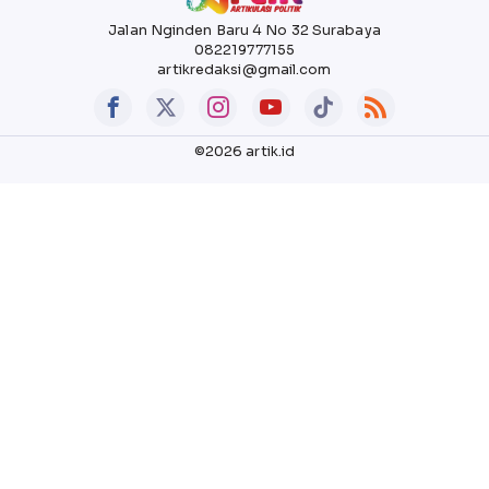
Jalan Nginden Baru 4 No 32 Surabaya
082219777155
artikredaksi@gmail.com
©2026 artik.id