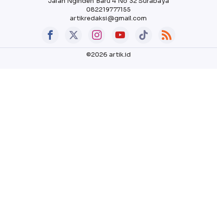
Jalan Nginden Baru 4 No 32 Surabaya
082219777155
artikredaksi@gmail.com
©2026 artik.id