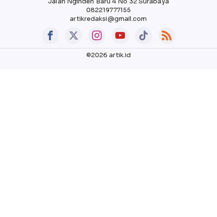
Jalan Nginden Baru 4 No 32 Surabaya
082219777155
artikredaksi@gmail.com
©2026 artik.id